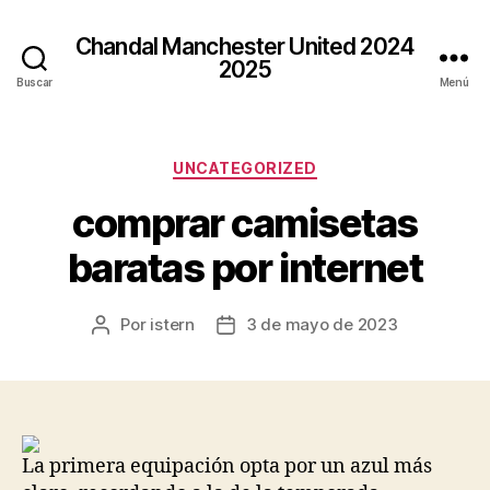
Chandal Manchester United 2024
2025
Buscar
Menú
Categorías
UNCATEGORIZED
comprar camisetas
baratas por internet
Por
istern
3 de mayo de 2023
Autor
Fecha
de
de
la
la
entrada
entrada
La primera equipación opta por un azul más