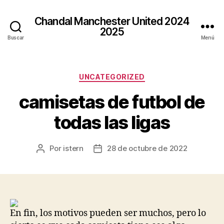
Chandal Manchester United 2024
2025
Buscar
Menú
Categorías
UNCATEGORIZED
camisetas de futbol de
todas las ligas
Por
istern
28 de octubre de 2022
Autor
Fecha
de
de
la
la
entrada
entrada
En fin, los motivos pueden ser muchos, pero lo