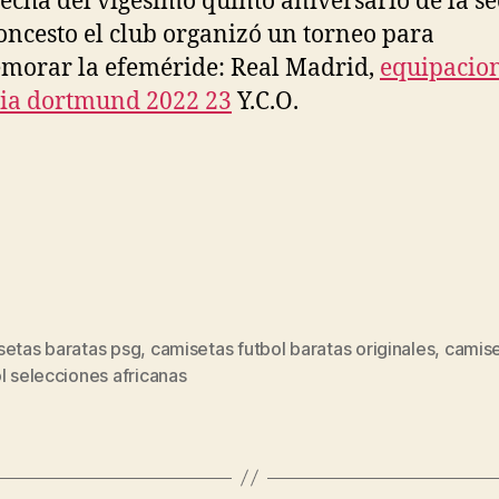
fecha del vigésimo quinto aniversario de la s
oncesto el club organizó un torneo para
orar la efeméride: Real Madrid,
equipacio
ia dortmund 2022 23
Y.C.O.
setas baratas psg
,
camisetas futbol baratas originales
,
camis
s
l selecciones africanas