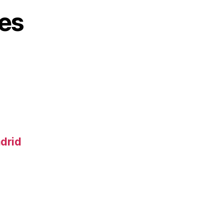
es
adrid