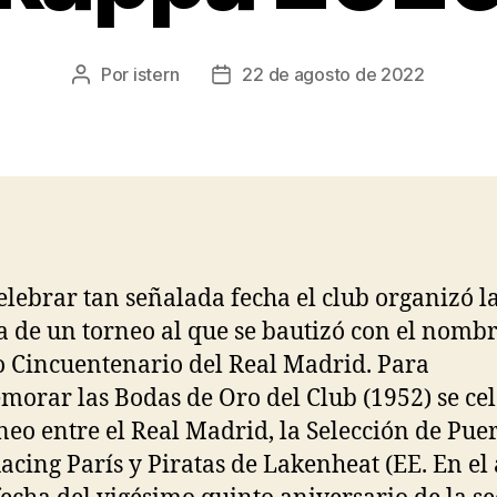
Por
istern
22 de agosto de 2022
Autor
Fecha
de
de
la
la
entrada
entrada
elebrar tan señalada fecha el club organizó l
a de un torneo al que se bautizó con el nomb
 Cincuentenario del Real Madrid. Para
orar las Bodas de Oro del Club (1952) se ce
neo entre el Real Madrid, la Selección de Pue
Racing París y Piratas de Lakenheat (EE. En el