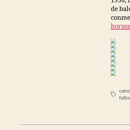
1956, 
de bal
conmem
boruss
cami
Etiqueta
futbo