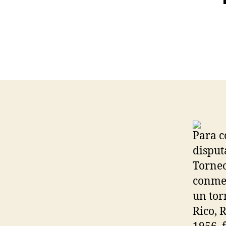
Para c
disput
Torneo
conmem
un tor
Rico, 