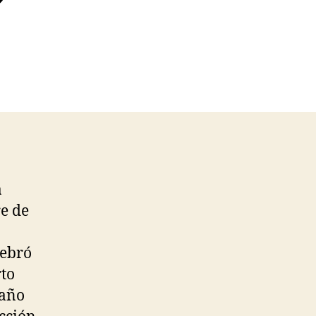
a
re de
lebró
rto
 año