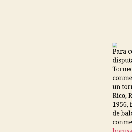
Para c
disput
Torneo
conmem
un tor
Rico, 
1956, 
de bal
conmem
boruss