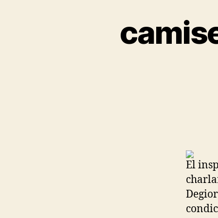
camise
El ins
charla
Degior
condic