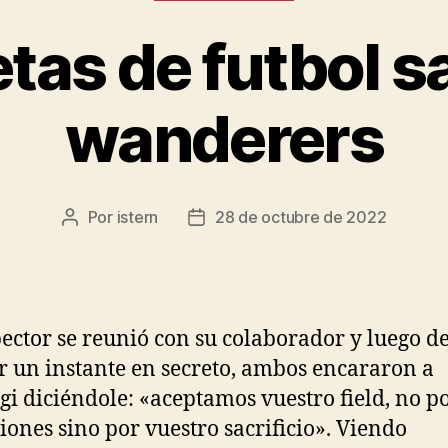
tas de futbol s
wanderers
Por
istern
28 de octubre de 2022
Autor
Fecha
de
de
la
la
entrada
entrada
pector se reunió con su colaborador y luego d
r un instante en secreto, ambos encararon a
gi diciéndole: «aceptamos vuestro field, no po
iones sino por vuestro sacrificio». Viendo