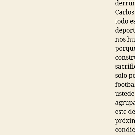
derrum
Carlos 
todo e
deport
nos hu
porque
constr
sacrif
solo p
footba
ustede
agrupa
este d
próxim
condic