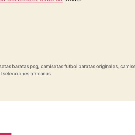
setas baratas psg
,
camisetas futbol baratas originales
,
camis
s
l selecciones africanas