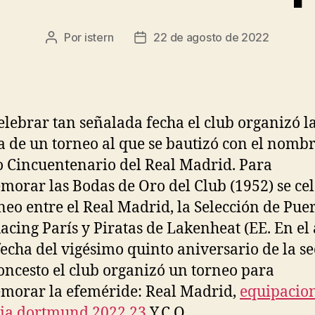
Por
istern
22 de agosto de 2022
Autor
Fecha
de
de
la
la
entrada
entrada
elebrar tan señalada fecha el club organizó l
a de un torneo al que se bautizó con el nomb
 Cincuentenario del Real Madrid. Para
orar las Bodas de Oro del Club (1952) se ce
neo entre el Real Madrid, la Selección de Pue
Racing París y Piratas de Lakenheat (EE. En el
fecha del vigésimo quinto aniversario de la s
oncesto el club organizó un torneo para
orar la efeméride: Real Madrid,
equipacio
ia dortmund 2022 23
Y.C.O.