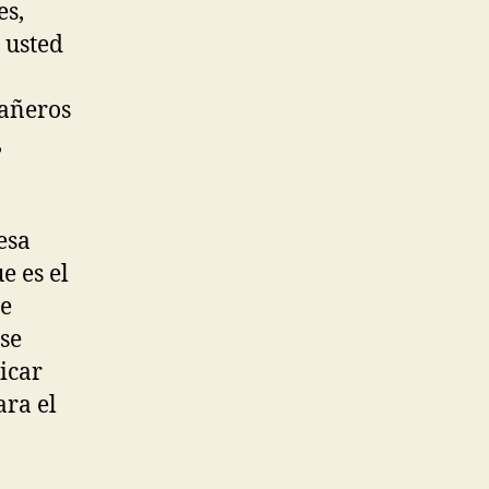
es,
e usted
pañeros
,
esa
e es el
de
 se
icar
ara el