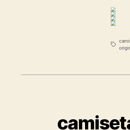
cami
Etiqueta
origi
camiset