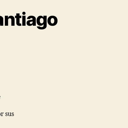
antiago
e
r sus