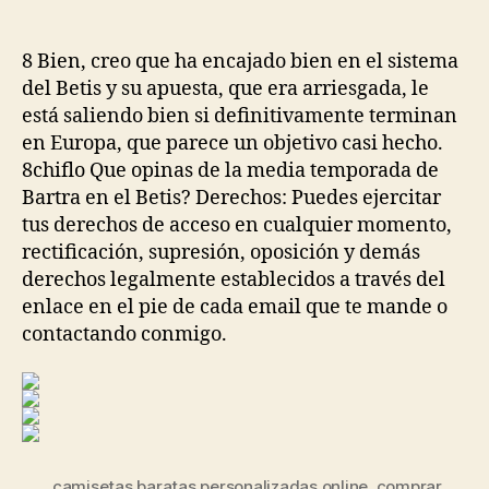
de
de
la
la
entrada
entrada
8 Bien, creo que ha encajado bien en el sistema
del Betis y su apuesta, que era arriesgada, le
está saliendo bien si definitivamente terminan
en Europa, que parece un objetivo casi hecho.
8chiflo Que opinas de la media temporada de
Bartra en el Betis? Derechos: Puedes ejercitar
tus derechos de acceso en cualquier momento,
rectificación, supresión, oposición y demás
derechos legalmente establecidos a través del
enlace en el pie de cada email que te mande o
contactando conmigo.
camisetas baratas personalizadas online
,
comprar