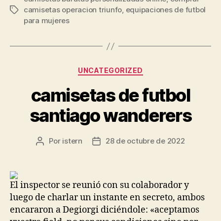
camisetas operacion triunfo
,
equipaciones de futbol
Etiquetas
para mujeres
Categorías
UNCATEGORIZED
camisetas de futbol
santiago wanderers
Por
istern
28 de octubre de 2022
Autor
Fecha
de
de
la
la
entrada
entrada
El inspector se reunió con su colaborador y
luego de charlar un instante en secreto, ambos
encararon a Degiorgi diciéndole: «aceptamos