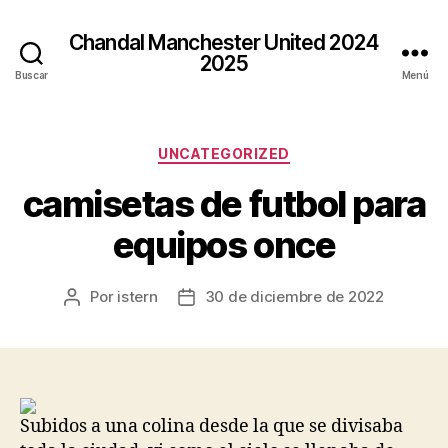
Chandal Manchester United 2024
2025
Buscar
Menú
Categorías
UNCATEGORIZED
camisetas de futbol para
equipos once
Por
istern
30 de diciembre de 2022
Autor
Fecha
de
de
la
la
entrada
entrada
Subidos a una colina desde la que se divisaba