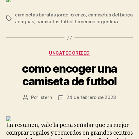
camisetas baratas jorge lorenzo
,
camisetas del barça
Etiquetas
antiguas
,
camisetas futbol femenino argentina
Categorías
UNCATEGORIZED
como encoger una
camiseta de futbol
Por
istern
24 de febrero de 2023
Autor
Fecha
de
de
la
la
entrada
entrada
En resumen, vale la pena señalar que es mejor
comprar regalos y recuerdos en grandes centros