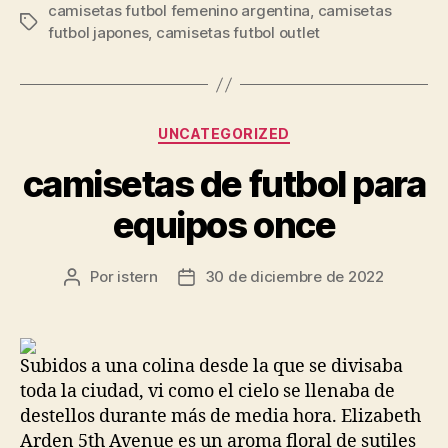
camisetas futbol femenino argentina
,
camisetas
Etiquetas
futbol japones
,
camisetas futbol outlet
Categorías
UNCATEGORIZED
camisetas de futbol para
equipos once
Por
istern
30 de diciembre de 2022
Autor
Fecha
de
de
la
la
entrada
entrada
Subidos a una colina desde la que se divisaba
toda la ciudad, vi como el cielo se llenaba de
destellos durante más de media hora. Elizabeth
Arden 5th Avenue es un aroma floral de sutiles