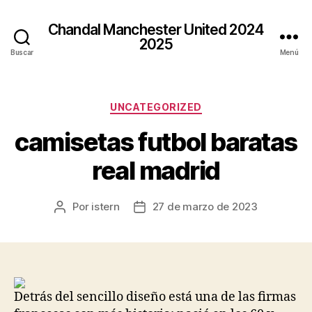
Chandal Manchester United 2024
2025
Buscar
Menú
Categorías
UNCATEGORIZED
camisetas futbol baratas
real madrid
Por
istern
27 de marzo de 2023
Autor
Fecha
de
de
la
la
entrada
entrada
Detrás del sencillo diseño está una de las firmas