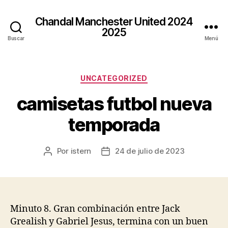
Chandal Manchester United 2024
2025
Buscar
Menú
Categorías
UNCATEGORIZED
camisetas futbol nueva
temporada
Por
istern
24 de julio de 2023
Autor
Fecha
de
de
la
la
entrada
entrada
Minuto 8. Gran combinación entre Jack
Grealish y Gabriel Jesus, termina con un buen