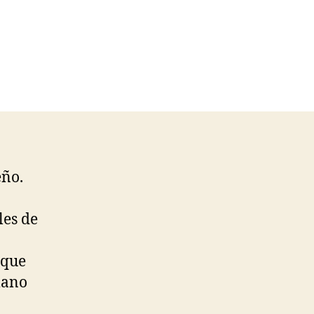
eño.
les de
 que
mano