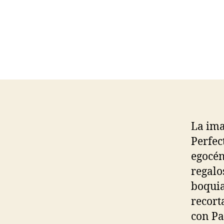
La ima
Perfec
egocén
regalo
boquia
recort
con Pa