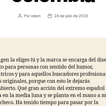
Por
istern
24 de julio de 2023
Autor
Fecha
de
de
la
la
entrada
entrada
gen la eliges tú y la marca se encarga del dis
to para personas con sentido del humor,
tricos y para aquellos buscadores profesiona
s originales, porque con esto le dejarás
bierto. Qué gran acción del extremo español
a en la media luna y se planta en el mano a 
checo. Ha tenido tiempo para pasar por la