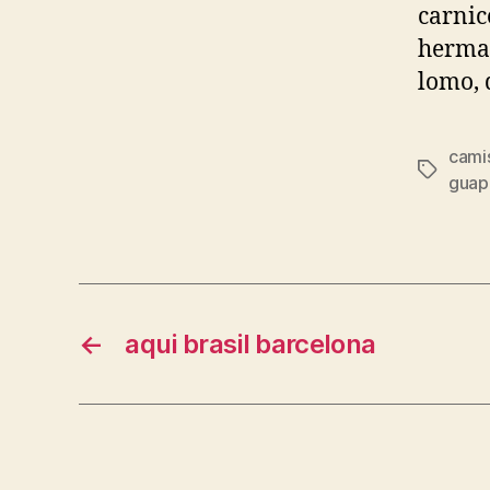
carnic
herman
lomo, 
cami
Etiqueta
guap
←
aqui brasil barcelona