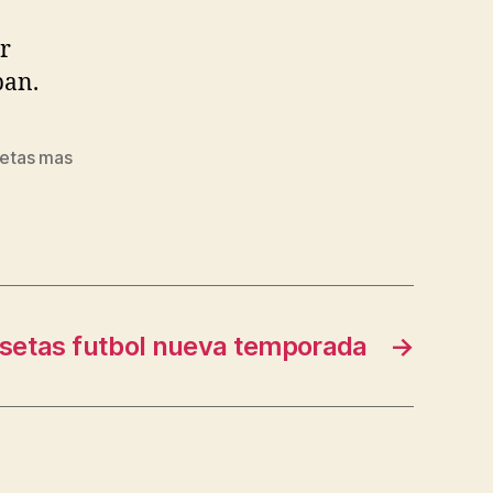
r
pan.
etas mas
setas futbol nueva temporada
→