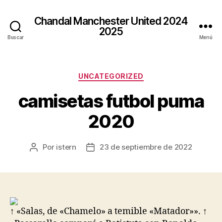
Chandal Manchester United 2024
2025
Buscar
Menú
Categorías
UNCATEGORIZED
camisetas futbol puma
2020
Por
istern
23 de septiembre de 2022
Autor
Fecha
de
de
la
la
entrada
entrada
↑ «Salas, de «Chamelo» a temible «Matador»». ↑