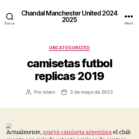
Chandal Manchester United 2024
2025
Buscar
Menú
Categorías
UNCATEGORIZED
camisetas futbol
replicas 2019
Por
istern
3 de mayo de 2023
Autor
Fecha
de
de
la
la
entrada
entrada
Actualmente,
nueva camiseta argentina
el club