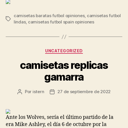
camisetas baratas futbol opiniones
,
camisetas futbol
Etiquetas
lindas
,
camisetas futbol spain opiniones
Categorías
UNCATEGORIZED
camisetas replicas
gamarra
Por
istern
27 de septiembre de 2022
Autor
Fecha
de
de
la
la
entrada
entrada
Ante los Wolves, sería el último partido de la
era Mike Ashley, el día 6 de octubre por la