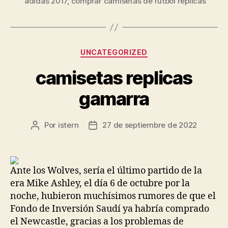
adidas 2017
,
comprar camisetas de futbol replicas
Categorías
UNCATEGORIZED
camisetas replicas
gamarra
Por
istern
27 de septiembre de 2022
Autor
Fecha
de
de
la
la
entrada
entrada
Ante los Wolves, sería el último partido de la
era Mike Ashley, el día 6 de octubre por la
noche, hubieron muchísimos rumores de que el
Fondo de Inversión Saudí ya habría comprado
el Newcastle, gracias a los problemas de