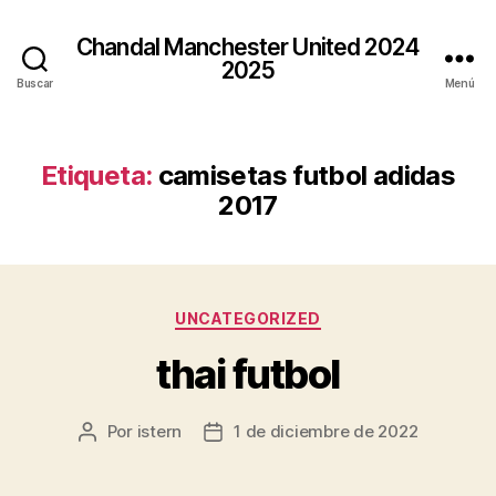
Chandal Manchester United 2024
2025
Buscar
Menú
Etiqueta:
camisetas futbol adidas
2017
Categorías
UNCATEGORIZED
thai futbol
Por
istern
1 de diciembre de 2022
Autor
Fecha
de
de
la
la