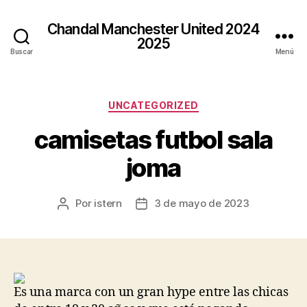
Chandal Manchester United 2024
2025
Buscar
Menú
Categorías
UNCATEGORIZED
camisetas futbol sala
joma
Por
istern
3 de mayo de 2023
Autor
Fecha
de
de
la
la
entrada
entrada
Es una marca con un gran hype entre las chicas