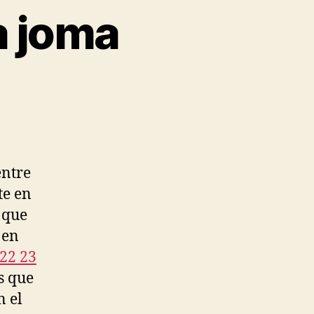
a joma
entre
te en
 que
 en
22 23
s que
n el