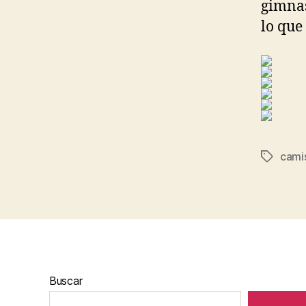
gimnas
lo que
camis
Etiqueta
Buscar