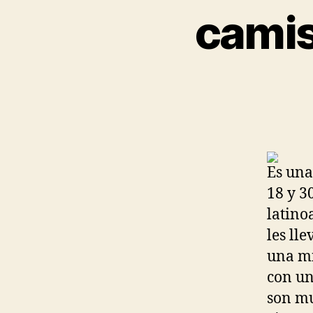
camis
Es una
18 y 3
latino
les ll
una m
con un
son mu