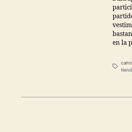
partic
partid
vestim
bastan
en la 
camis
Etiqueta
tien