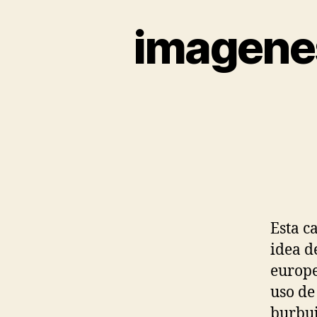
imagenes
Esta c
idea d
europe
uso de
burbuj