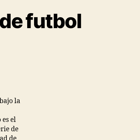
de futbol
bajo la
 es el
rie de
dad de