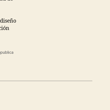
 diseño
ción
epublica