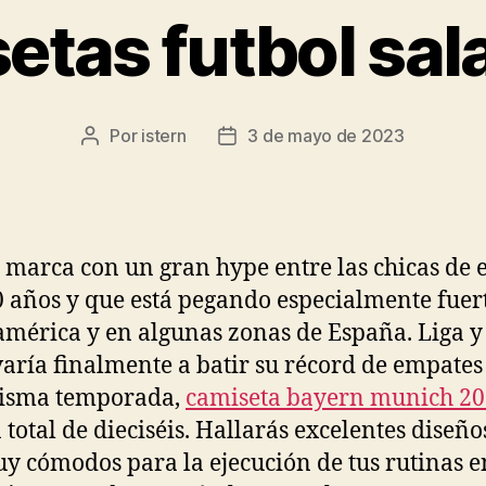
etas futbol sal
Por
istern
3 de mayo de 2023
Autor
Fecha
de
de
la
la
entrada
entrada
 marca con un gran hype entre las chicas de 
0 años y que está pegando especialmente fuer
américa y en algunas zonas de España. Liga y
evaría finalmente a batir su récord de empates
isma temporada,
camiseta bayern munich 20
 total de dieciséis. Hallarás excelentes diseño
y cómodos para la ejecución de tus rutinas e