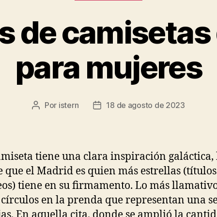
 de camisetas 
para mujeres
Por
istern
18 de agosto de 2023
Autor
Fecha
de
de
la
la
entrada
entrada
amiseta tiene una clara inspiración galáctica, 
e que el Madrid es quien más estrellas (títulos
os) tiene en su firmamento. Lo más llamativo
 círculos en la prenda que representan una se
as. En aquella cita, donde se amplió la canti