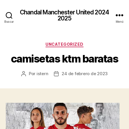
Chandal Manchester United 2024
2025
Buscar
Menú
Categorías
UNCATEGORIZED
camisetas ktm baratas
Por
istern
24 de febrero de 2023
Autor
Fecha
de
de
la
la
entrada
entrada