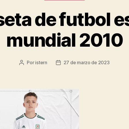
eta de futbol 
mundial 2010
Por
istern
27 de marzo de 2023
Autor
Fecha
de
de
la
la
entrada
entrada