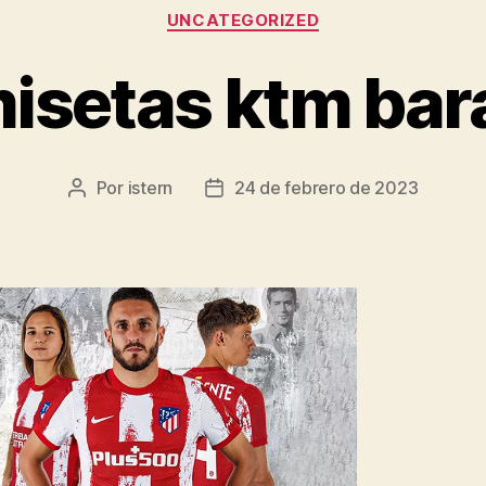
Categorías
UNCATEGORIZED
isetas ktm bar
Por
istern
24 de febrero de 2023
Autor
Fecha
de
de
la
la
entrada
entrada