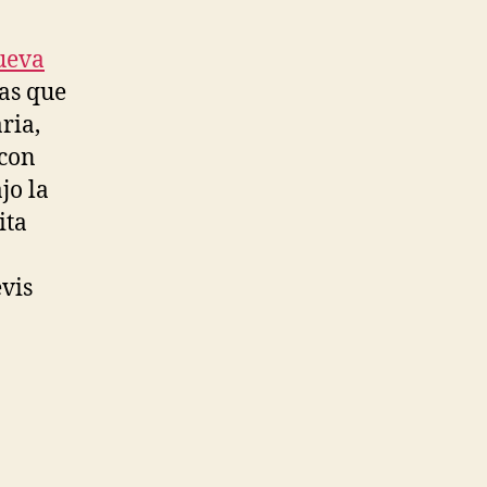
ueva
as que
ria,
 con
jo la
ita
vis