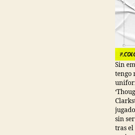
Sin em
tengo 
unifor
‘Thoug
Clarks
jugado
sin se
tras e