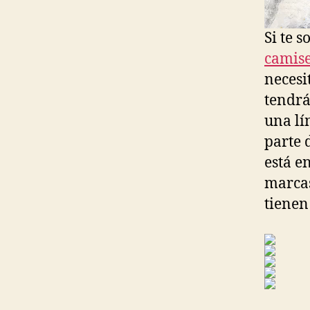
Si te 
camise
necesi
tendrá
una lí
parte 
está e
marcas
tienen