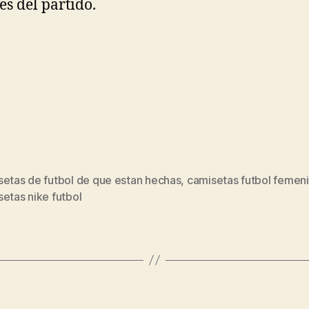
es del partido.
setas de futbol de que estan hechas
,
camisetas futbol femen
s
etas nike futbol