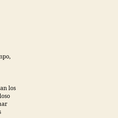
mpo,
an los
loso
nar
s