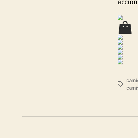
accion
cami
Etiqueta
camis