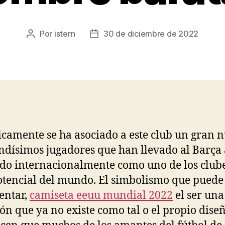
Por
istern
30 de diciembre de 2022
Autor
Fecha
de
de
la
la
entrada
entrada
icamente se ha asociado a este club un gran
ndísimos jugadores que han llevado al Barça 
do internacionalmente como uno de los club
tencial del mundo. El simbolismo que puede
entar,
camiseta eeuu mundial 2022
el ser una
ión que ya no existe como tal o el propio diseñ