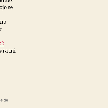
 antes
ojo se
 no
r
22
para mi
es de