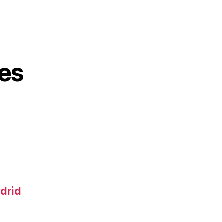
es
adrid