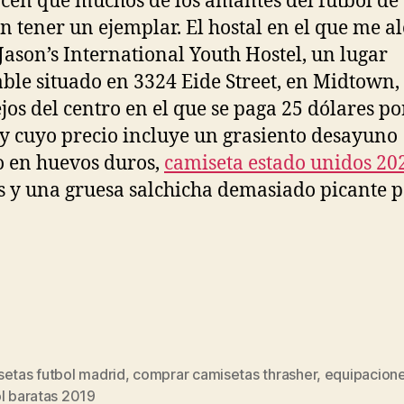
cen que muchos de los amantes del fútbol de
n tener un ejemplar. El hostal en el que me al
Jason’s International Youth Hostel, un lugar
ble situado en 3324 Eide Street, en Midtown,
jos del centro en el que se paga 25 dólares po
y cuyo precio incluye un grasiento desayuno
 en huevos duros,
camiseta estado unidos 20
s y una gruesa salchicha demasiado picante 
setas futbol madrid
,
comprar camisetas thrasher
,
equipacion
s
l baratas 2019