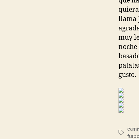
que ha
quiera
llama 
agrada
muy le
noche 
basado
patata
gusto.
cami
Etiqueta
futbo