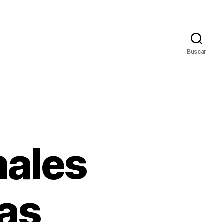
Buscar
nales
as