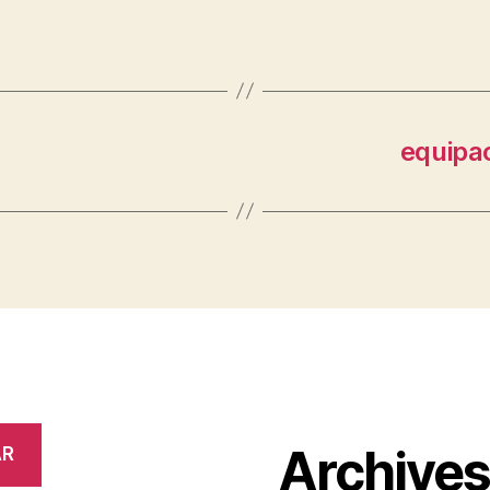
equipac
Archive
AR