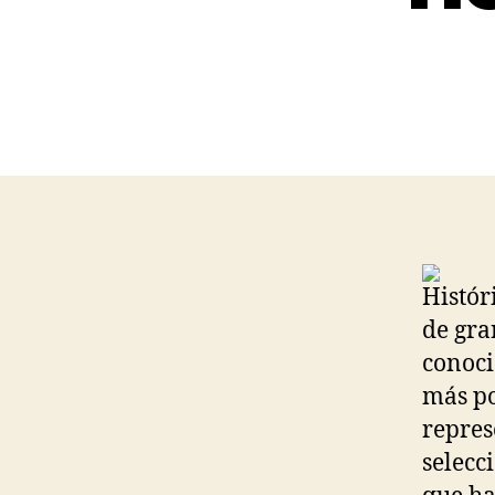
Histór
de gra
conoci
más po
repres
selecc