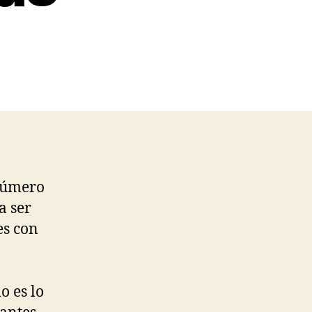
 número
a ser
es con
o es lo