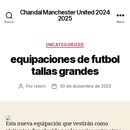
Chandal Manchester United 2024
2025
Buscar
Menú
Categorías
UNCATEGORIZED
equipaciones de futbol
tallas grandes
Por
istern
30 de diciembre de 2022
Autor
Fecha
de
de
la
la
entrada
entrada
Esta nueva equipación que vestirán como