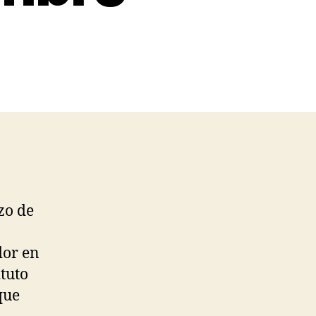
zo de
dor en
tuto
que