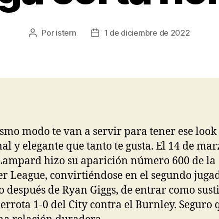
Por
istern
1 de diciembre de 2022
Autor
Fecha
de
de
la
la
entrada
entrada
smo modo te van a servir para tener ese look
al y elegante que tanto te gusta. El 14 de mar
Lampard hizo su aparición número 600 de la
r League, convirtiéndose en el segundo juga
o después de Ryan Giggs, de entrar como susti
derrota 1-0 del City contra el Burnley. Seguro 