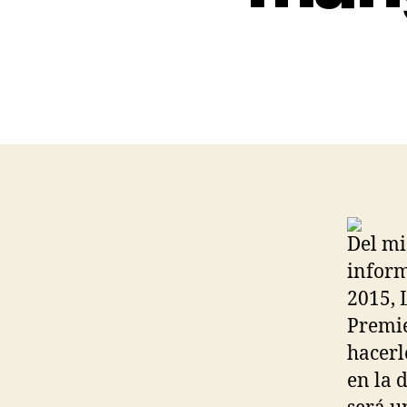
Del mi
inform
2015, 
Premie
hacerl
en la 