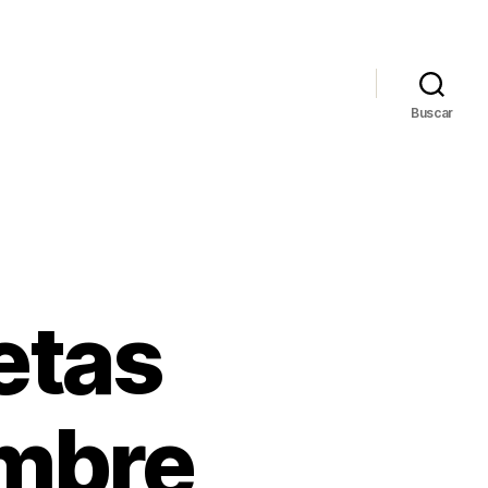
Buscar
etas
mbre