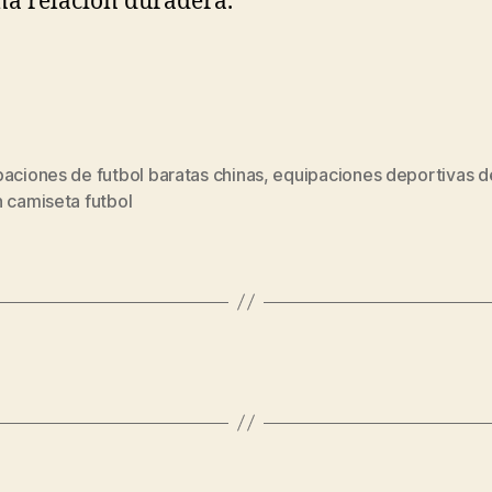
na relación duradera.
aciones de futbol baratas chinas
,
equipaciones deportivas de
s
 camiseta futbol