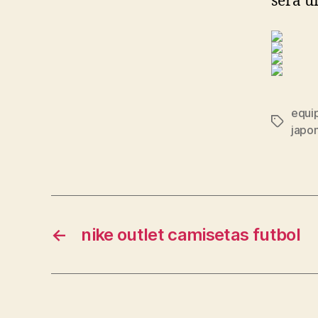
será u
equip
Etiqueta
japon
←
nike outlet camisetas futbol