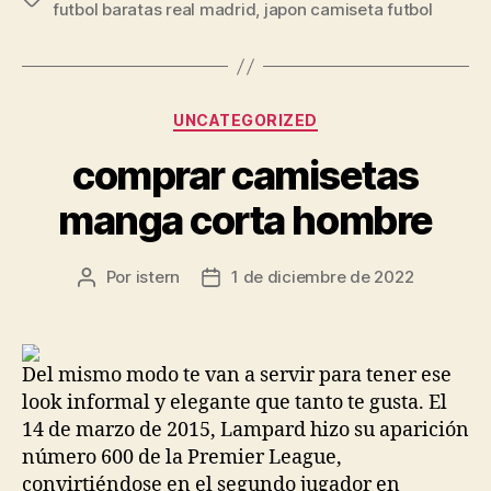
futbol baratas real madrid
,
japon camiseta futbol
Categorías
UNCATEGORIZED
comprar camisetas
manga corta hombre
Por
istern
1 de diciembre de 2022
Autor
Fecha
de
de
la
la
entrada
entrada
Del mismo modo te van a servir para tener ese
look informal y elegante que tanto te gusta. El
14 de marzo de 2015, Lampard hizo su aparición
número 600 de la Premier League,
convirtiéndose en el segundo jugador en