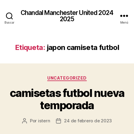
Chandal Manchester United 2024
2025
Buscar
Menú
Etiqueta:
japon camiseta futbol
Categorías
UNCATEGORIZED
camisetas futbol nueva
temporada
Por
istern
24 de febrero de 2023
Autor
Fecha
de
de