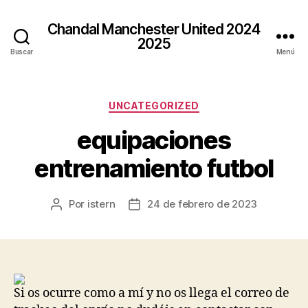
Chandal Manchester United 2024
2025
Buscar
Menú
Categorías
UNCATEGORIZED
equipaciones
entrenamiento futbol
Por
istern
24 de febrero de 2023
Autor
Fecha
de
de
la
la
entrada
entrada
Si os ocurre como a mí y no os llega el correo de