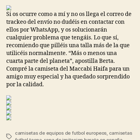
la
la
entrada
entrada
Si os ocurre como a mí y no os llega el correo de
trackeo del envío no dudéis en contactar con
ellos por WhatsApp, y os solucionarán
cualquier problema que tengáis. Lo que sí,
recomiendo que pilléis una talla más de la que
utilicéis normalmente. “Más o menos una
cuarta parte del planeta”, apostilla Berta.
Compré la camiseta del Maccabi Haifa para un
amigo muy especial y ha quedado sorprendido
por la calidad.
camisetas de equipos de futbol europeos
,
camisetas
Etiquetas
futbol tacna
,
ropa de imitacion barata en españa