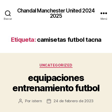
Chandal Manchester United 2024
2025
Buscar
Menú
Etiqueta:
camisetas futbol tacna
Categorías
UNCATEGORIZED
equipaciones
entrenamiento futbol
Por
istern
24 de febrero de 2023
Autor
Fecha
de
de