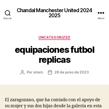
Chandal Manchester United 2024
2025
Buscar
Menú
Categorías
UNCATEGORIZED
equipaciones futbol
replicas
Por
istern
28 de junio de 2023
Autor
Fecha
de
de
la
la
entrada
entrada
El zaragozano, que ha contado con el apoyo de
su mujer y sus dos hijas desde la galería en esta