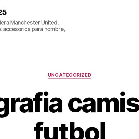
25
era Manchester United,
s accesorios para hombre,
Categorías
UNCATEGORIZED
grafia cami
futbol