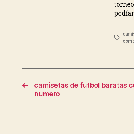
torneo
podían
camis
Etiqueta
comp
←
camisetas de futbol baratas 
numero