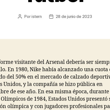
Por
istern
28 de junio de 2023
Autor
Fecha
de
de
la
la
entrada
entrada
forme visitante del Arsenal debería ser siemp
lo. En 1980, Nike había alcanzado una cuota
o del 50% en el mercado de calzado deporti
s Unidos, y la compañía se hizo pública en
bre de ese año. En esa misma época, durante 
 Olímpicos de 1984, Estados Unidos presentó 
ión olímpica y con jugadores profesionales pa