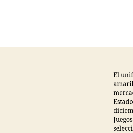
El uni
amaril
mercad
Estado
diciem
Juegos
selecc