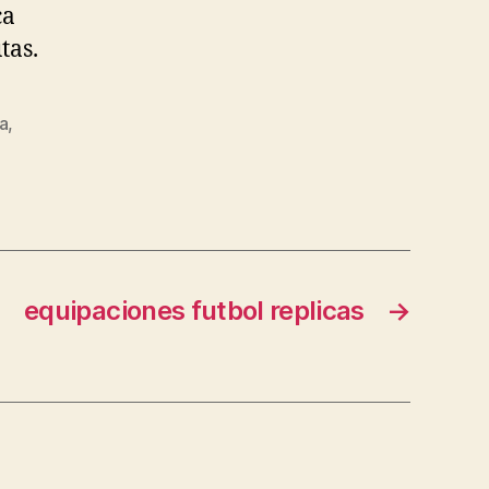
ca
tas.
a
,
equipaciones futbol replicas
→