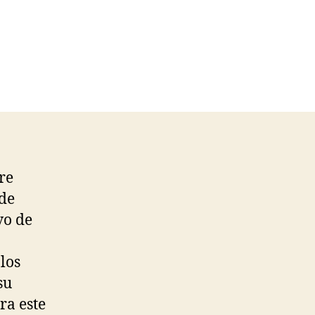
re
 de
vo de
los
su
ra este