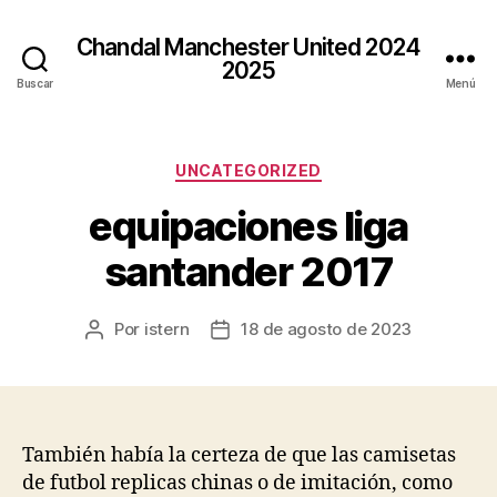
Chandal Manchester United 2024
2025
Buscar
Menú
Categorías
UNCATEGORIZED
equipaciones liga
santander 2017
Por
istern
18 de agosto de 2023
Autor
Fecha
de
de
la
la
entrada
entrada
También había la certeza de que las camisetas
de futbol replicas chinas o de imitación, como