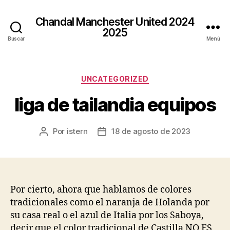
Chandal Manchester United 2024
2025
Buscar
Menú
Categorías
UNCATEGORIZED
liga de tailandia equipos
Por
istern
18 de agosto de 2023
Autor
Fecha
de
de
la
la
entrada
entrada
Por cierto, ahora que hablamos de colores
tradicionales como el naranja de Holanda por
su casa real o el azul de Italia por los Saboya,
decir que el color tradicional de Castilla NO ES