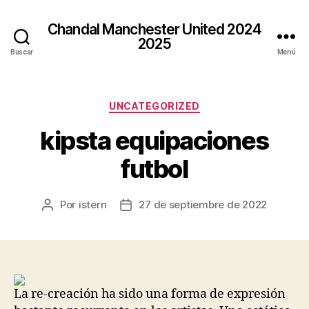
Chandal Manchester United 2024
2025
Buscar
Menú
Categorías
UNCATEGORIZED
kipsta equipaciones
futbol
Por
istern
27 de septiembre de 2022
Autor
Fecha
de
de
la
la
entrada
entrada
La re-creación ha sido una forma de expresión