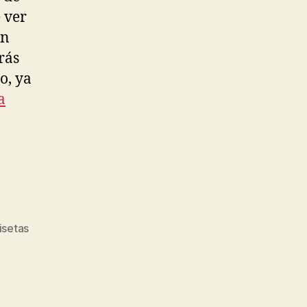
 ver
en
rás
o, ya
a
isetas