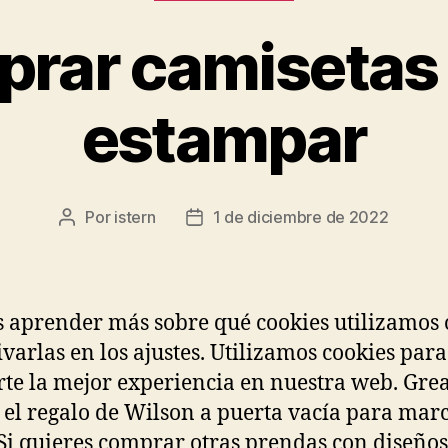
rar camisetas
estampar
Por
istern
1 de diciembre de 2022
Autor
Fecha
de
de
la
la
entrada
entrada
 aprender más sobre qué cookies utilizamos 
ivarlas en los ajustes. Utilizamos cookies para
rte la mejor experiencia en nuestra web. Grea
 el regalo de Wilson a puerta vacía para mar
 Si quieres comprar otras prendas con diseños