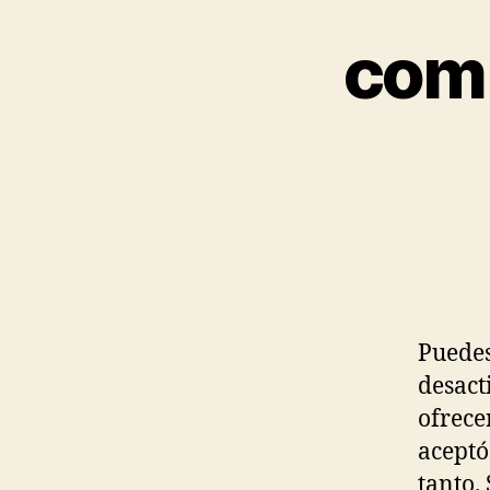
comp
Puedes
desact
ofrece
aceptó
tanto.