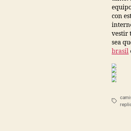
equipo
con es
intern
vestir
sea qu
brasil
camis
Etiqueta
repl