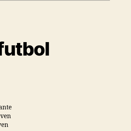
futbol
ante
oven
yen