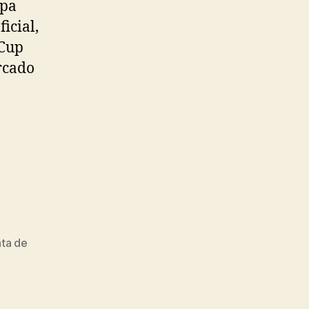
opa
icial,
 Cup
rcado
ta de