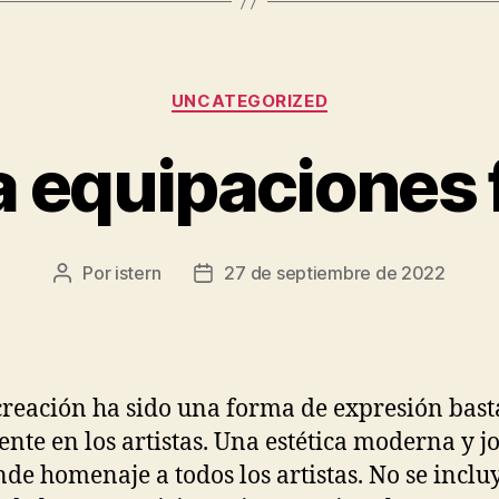
Categorías
UNCATEGORIZED
a equipaciones 
Por
istern
27 de septiembre de 2022
Autor
Fecha
de
de
la
la
entrada
entrada
creación ha sido una forma de expresión bast
ente en los artistas. Una estética moderna y j
nde homenaje a todos los artistas. No se inclu