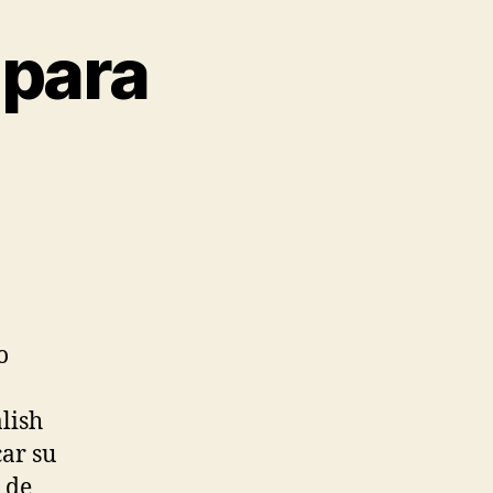
 para
o
lish
car su
 de