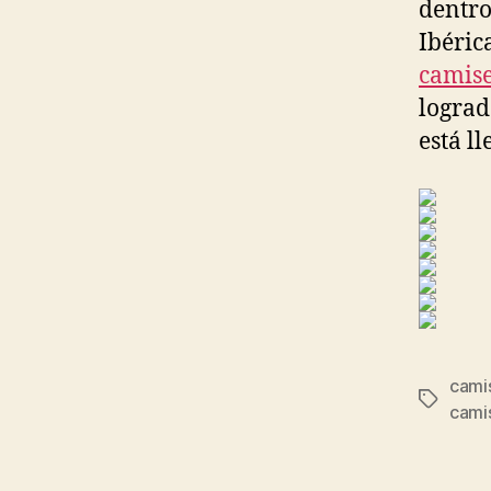
dentro
Ibéric
camise
lograd
está l
camis
Etiqueta
camis