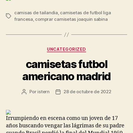
camisas de tailandia
,
camisetas de futbol liga
Etiquetas
francesa
,
comprar camisetas joaquin sabina
Categorías
UNCATEGORIZED
camisetas futbol
americano madrid
Por
istern
28 de octubre de 2022
Autor
Fecha
de
de
la
la
entrada
entrada
Irrumpiendo en escena como un joven de 17
años buscando vengar las lágrimas de su padre