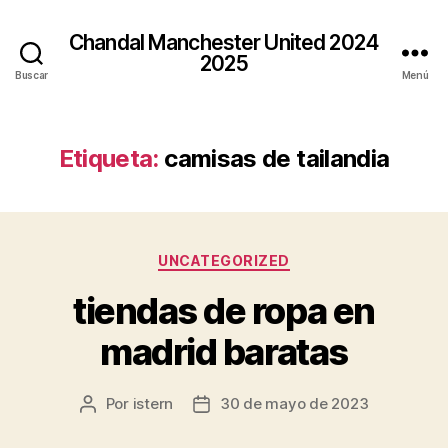
Chandal Manchester United 2024
2025
Buscar
Menú
Etiqueta:
camisas de tailandia
Categorías
UNCATEGORIZED
tiendas de ropa en
madrid baratas
Por
istern
30 de mayo de 2023
Autor
Fecha
de
de