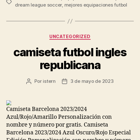
Etiquetas
dream league soccer
,
mejores equipaciones futbol
Categorías
UNCATEGORIZED
camiseta futbol ingles
republicana
Por
istern
3 de mayo de 2023
Autor
Fecha
de
de
la
la
entrada
entrada
Camiseta Barcelona 2023/2024
Azul/Rojo/Amarillo Personalización con
nombre y número por gratis. Camiseta
Barcelona 2023/2024 Azul Oscuro/Rojo Especial