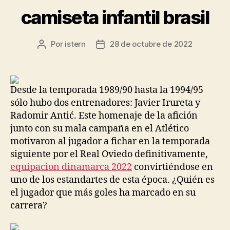
camiseta infantil brasil
Por
istern
28 de octubre de 2022
Autor
Fecha
de
de
la
la
entrada
entrada
Desde la temporada 1989/90 hasta la 1994/95
sólo hubo dos entrenadores: Javier Irureta y
Radomir Antić. Este homenaje de la afición
junto con su mala campaña en el Atlético
motivaron al jugador a fichar en la temporada
siguiente por el Real Oviedo definitivamente,
equipacion dinamarca 2022
convirtiéndose en
uno de los estandartes de esta época. ¿Quién es
el jugador que más goles ha marcado en su
carrera?