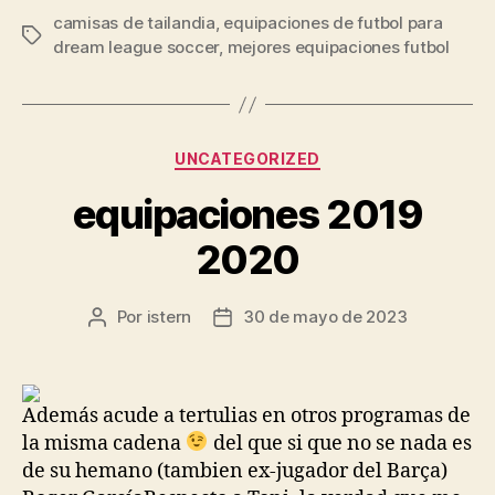
camisas de tailandia
,
equipaciones de futbol para
Etiquetas
dream league soccer
,
mejores equipaciones futbol
Categorías
UNCATEGORIZED
equipaciones 2019
2020
Por
istern
30 de mayo de 2023
Autor
Fecha
de
de
la
la
entrada
entrada
Además acude a tertulias en otros programas de
la misma cadena
del que si que no se nada es
de su hemano (tambien ex-jugador del Barça)