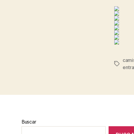
camis
Etiqueta
entr
Buscar