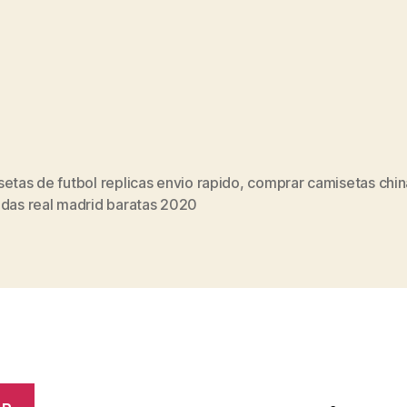
etas de futbol replicas envio rapido
,
comprar camisetas chin
s
adas real madrid baratas 2020