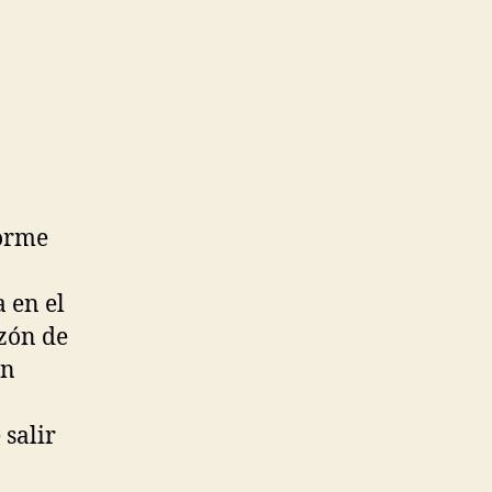
forme
 en el
azón de
en
 salir