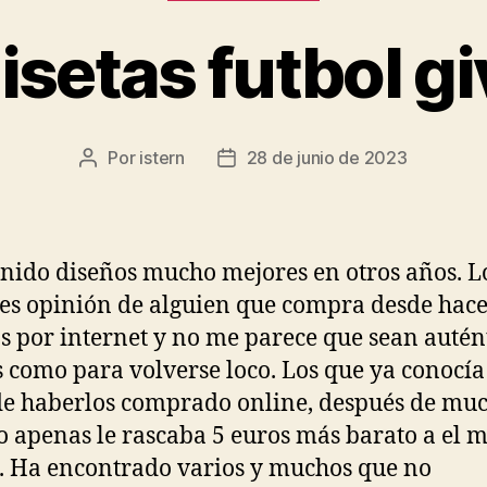
setas futbol g
Por
istern
28 de junio de 2023
Autor
Fecha
de
de
la
la
entrada
entrada
nido diseños mucho mejores en otros años. L
 es opinión de alguien que compra desde hace
s por internet y no me parece que sean autén
 como para volverse loco. Los que ya conocía
de haberlos comprado online, después de mu
o apenas le rascaba 5 euros más barato a el 
. Ha encontrado varios y muchos que no