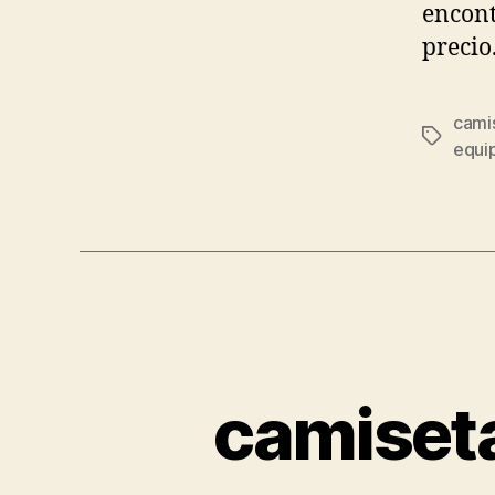
encont
precio
camis
Etiqueta
equip
camiseta