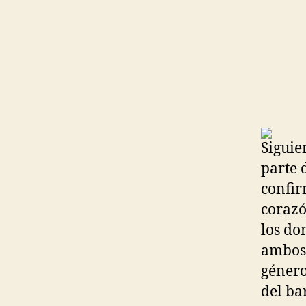
Siguie
parte 
confir
corazó
los d
ambos 
género
del bar