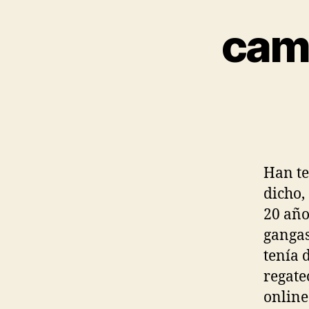
cami
Han te
dicho,
20 año
gangas
tenía 
regate
online