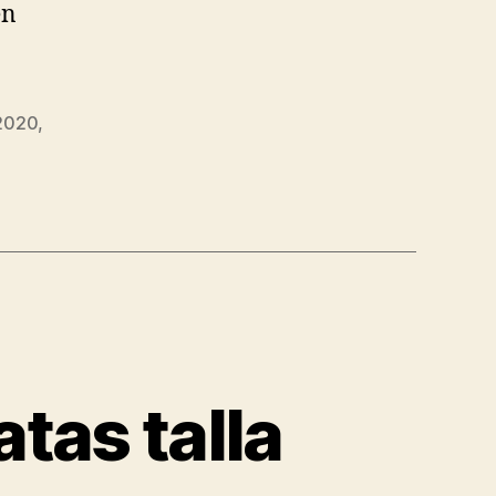
en
 2020
,
tas talla