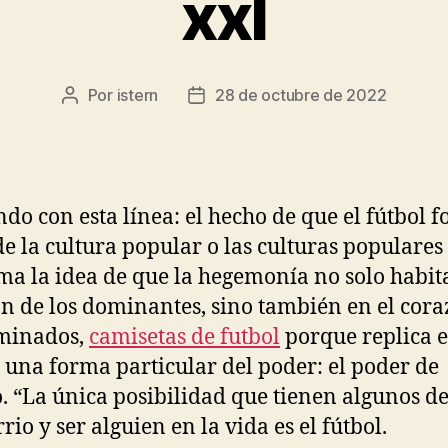
xxl
Por
istern
28 de octubre de 2022
Autor
Fecha
de
de
la
la
entrada
entrada
ndo con esta línea: el hecho de que el fútbol 
de la cultura popular o las culturas populares
ma la idea de que la hegemonía no solo habita
n de los dominantes, sino también en el cor
ominados,
camisetas de futbol
porque replica 
una forma particular del poder: el poder de
. “La única posibilidad que tienen algunos de
rio y ser alguien en la vida es el fútbol.