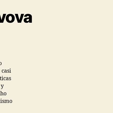
ivova
o
 casi
ticas
 y
cho
mismo