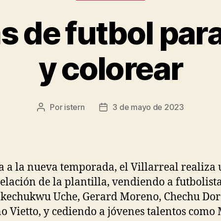
 de futbol par
y colorear
Por
istern
3 de mayo de 2023
Autor
Fecha
de
de
la
la
entrada
entrada
a a la nueva temporada, el Villarreal realiza
lación de la plantilla, vendiendo a futbolist
Ikechukwu Uche, Gerard Moreno, Chechu Dor
o Vietto, y cediendo a jóvenes talentos como