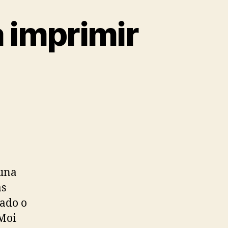
a imprimir
 una
as
ado o
 Moi