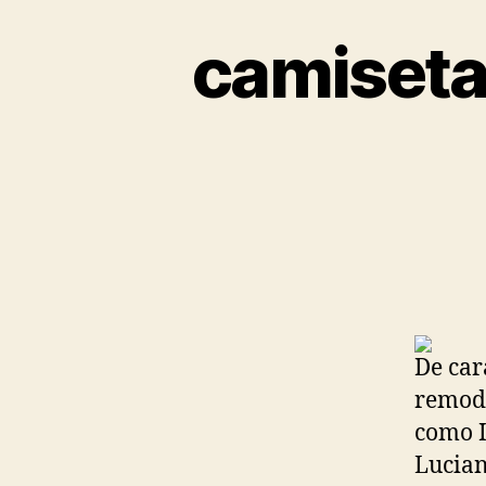
camisetas
De car
remode
como 
Lucian