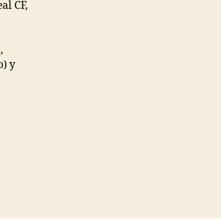
al CF,
,
o) y