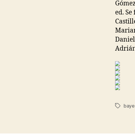
Gómez 
ed. Se
Castil
Marian
Daniel
Adrián
bayer
Etiqueta