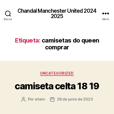
Chandal Manchester United 2024
2025
Buscar
Menú
Etiqueta:
camisetas do queen
comprar
Categorías
UNCATEGORIZED
camiseta celta 18 19
Por
istern
28 de junio de 2023
Autor
Fecha
de
de
la
la