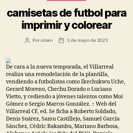
camisetas de futbol para
imprimir y colorear
Por
istern
3 de mayo de 2023
Autor
Fecha
de
de
la
la
entrada
entrada
De cara a la nueva temporada, el Villarreal
realiza una remodelación de la plantilla,
vendiendo a futbolistas como Ikechukwu Uche,
Gerard Moreno, Chechu Dorado o Luciano
Vietto, y cediendo a jóvenes talentos como Moi
Gómez o Sergio Marcos González. ↑ Web del
Villarreal CF, ed. Se ficha a Roberto Soldado,
Denis Suárez, Samu Castillejo, Samuel García
Sánchez, Cédric Bakambu, Mariano Barbosa,