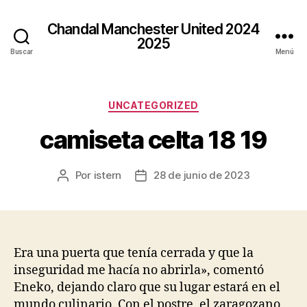
Chandal Manchester United 2024
2025
Buscar
Menú
Categorías
UNCATEGORIZED
camiseta celta 18 19
Por
istern
28 de junio de 2023
Autor
Fecha
de
de
la
la
entrada
entrada
Era una puerta que tenía cerrada y que la
inseguridad me hacía no abrirla», comentó
Eneko, dejando claro que su lugar estará en el
mundo culinario. Con el postre, el zaragozano