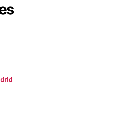
es
adrid