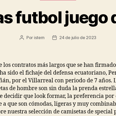
s futbol juego 
Por
istern
24 de julio de 2023
Autor
Fecha
de
de
la
la
entrada
entrada
e los contratos más largos que se han firmado
 ha sido el fichaje del defensa ecuatoriano, Pe
ñán, por el Villarreal con periodo de 7 años. 
tas de hombre son sin duda la prenda estrella
e decidir que look formar, la preferencia por 
e a que son cómodas, ligeras y muy combinab
re nuestra selección de camisetas de special p