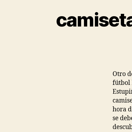
camiseta
Otro d
fútbol
Estupi
camise
hora d
se deb
descub